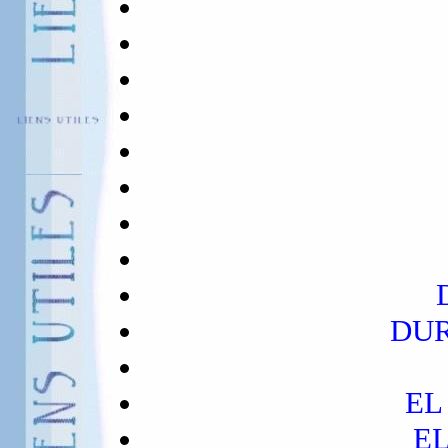
DUR
EL
E