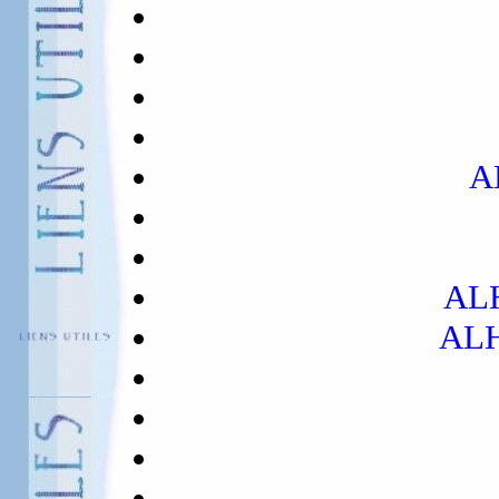
A
AL
ALH