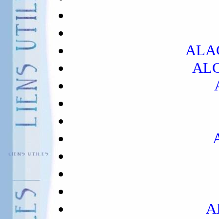
ALA
AL
A