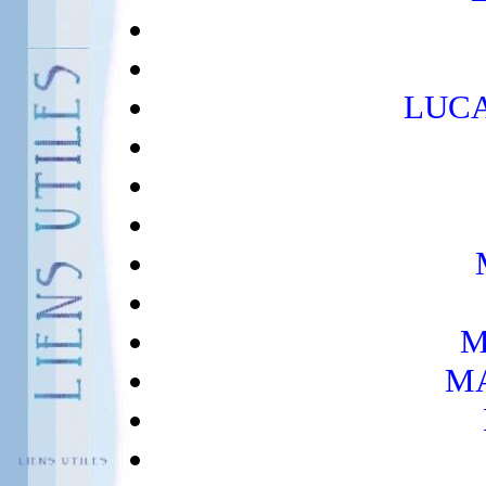
LUCA
M
MA