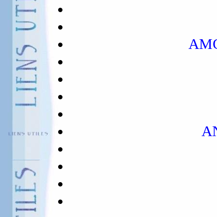
AM
AN