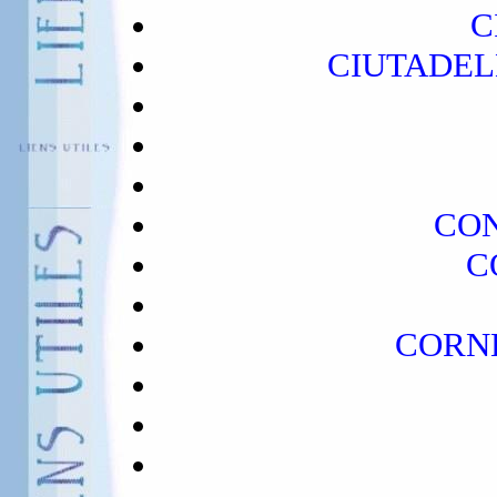
C
CIUTADELL
CON
C
CORN