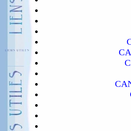
C
CA
C
CA