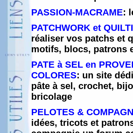
PASSION-MACRAME
: 
PATCHWORK et QUILT
réaliser vos patchs et 
motifs, blocs, patrons et
PATE à SEL en PROVE
COLORES
: un site déd
pâte à sel, crochet, bij
bricolage
PELOTES & COMPAGN
idées, tricots et patron