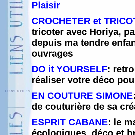
Plaisir
CROCHETER et TRICO
tricoter avec Horiya, p
depuis ma tendre enfan
ouvrages
DO it YOURSELF
: retr
réaliser votre déco pour
EN COUTURE SIMONE
de couturière de sa cré
ESPRIT CABANE
: le m
écologiques, déco et br