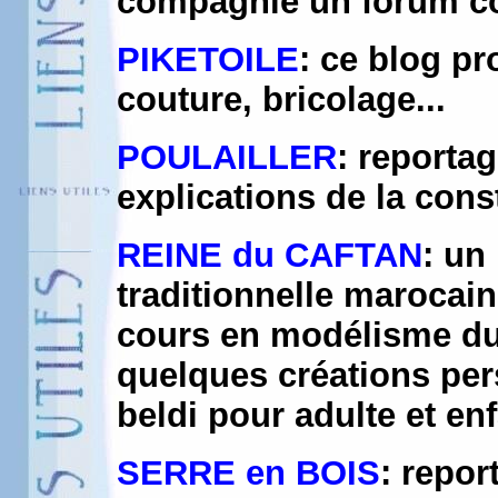
compagnie un forum co
PIKETOILE
: ce blog pr
couture, bricolage...
POULAILLER
: reporta
explications de la cons
REINE du CAFTAN
: un
traditionnelle marocain
cours en modélisme du 
quelques créations per
beldi pour adulte et en
SERRE en BOIS
: repo