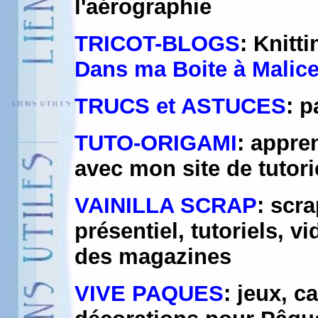
l'aérographie
TRICOT-BLOGS
: Knitt
Dans ma Boite à Malic
TRUCS et ASTUCES
: p
TUTO-ORIGAMI
: appre
avec mon site de tutorie
VAINILLA SCRAP
: scra
présentiel, tutoriels, v
des magazines
VIVE PAQUES
: jeux, c