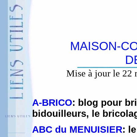
MAISON-CO
D
Mise à jour le 22
A-BRICO
: blog pour b
bidouilleurs, le bricol
ABC du MENUISIER
: l