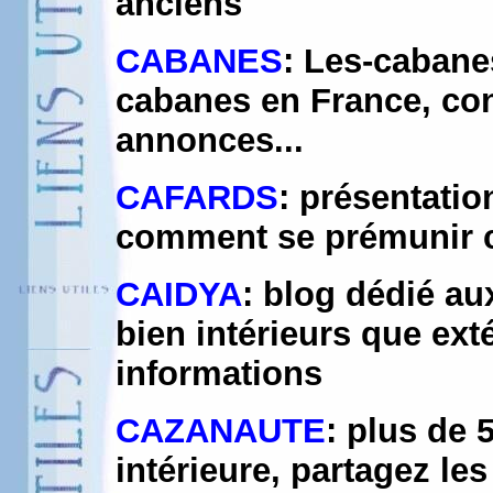
anciens
CABANES
: Les-cabanes
cabanes en France, cons
annonces...
CAFARDS
: présentatio
comment se prémunir c
CAIDYA
: blog dédié au
bien intérieurs que ext
informations
CAZANAUTE
: plus de 
intérieure, partagez le