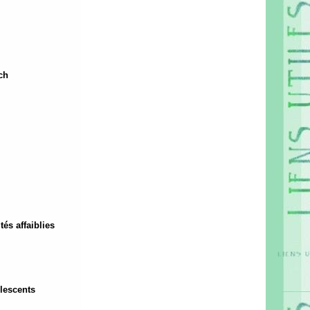
ch
és affaiblies
olescents