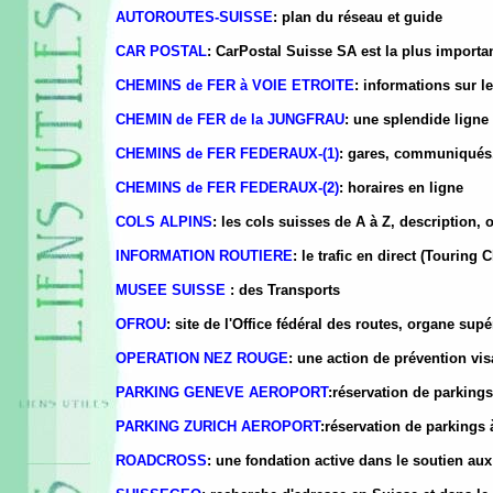
AUTOROUTES-SUISSE
: plan du réseau et guide
CAR POSTAL
: CarPostal Suisse SA est la plus importan
CHEMINS de FER à VOIE ETROITE
: informations sur l
CHEMIN de FER de la JUNGFRAU
: une splendide ligne
CHEMINS de FER FEDERAUX-(1)
: gares, communiqués.
CHEMINS de FER FEDERAUX-(2)
: horaires en ligne
COLS ALPINS
: les cols suisses de A à Z, description, o
INFORMATION ROUTIERE
: le trafic en direct (Touring 
MUSEE SUISSE
: des Transports
OFROU
: site de l'Office fédéral des routes, organe sup
OPERATION NEZ ROUGE
: une action de prévention vis
PARKING GENEVE AEROPORT
:réservation de parkings 
PARKING ZURICH AEROPORT
:réservation de parkings à
ROADCROSS
: une fondation active dans le soutien aux