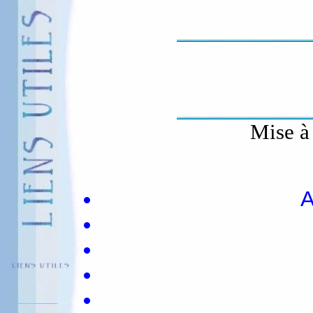
Mise à 
A