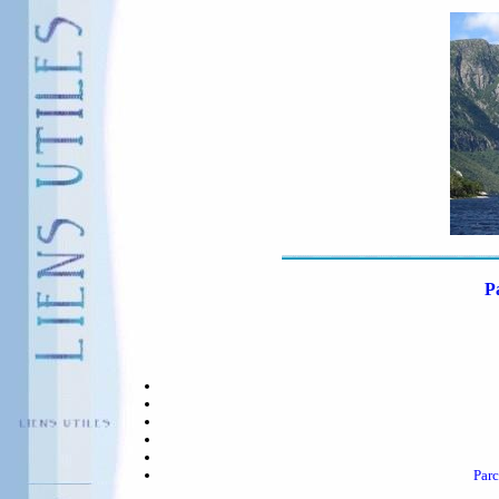
P
Par