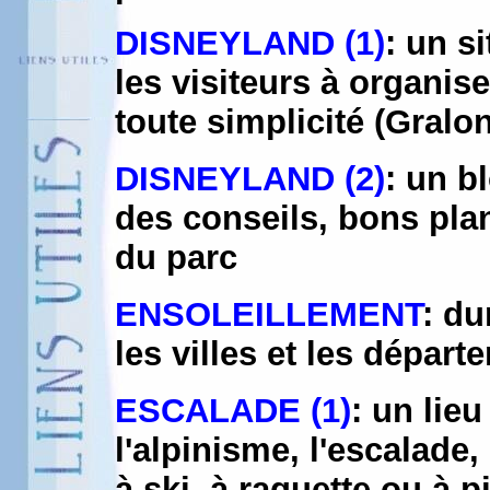
DISNEYLAND (1)
: un s
les visiteurs à organis
toute simplicité (Gralon
DISNEYLAND (2)
: un b
des conseils, bons plan
du parc
ENSOLEILLEMENT
: du
les villes et les dépar
ESCALADE (1)
: un lie
l'alpinisme, l'escalade
à ski, à raquette ou à 