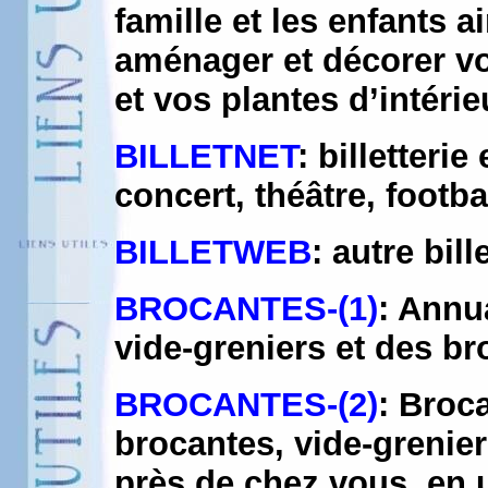
famille et les enfants 
aménager et décorer vot
et vos plantes d’intérie
BILLETNET
: billetterie
concert, théâtre, footbal
BILLETWEB
: autre bill
BROCANTES-(1)
: Annu
vide-greniers et des b
BROCANTES-(2)
: Broc
brocantes, vide-grenier
près de chez vous, en 