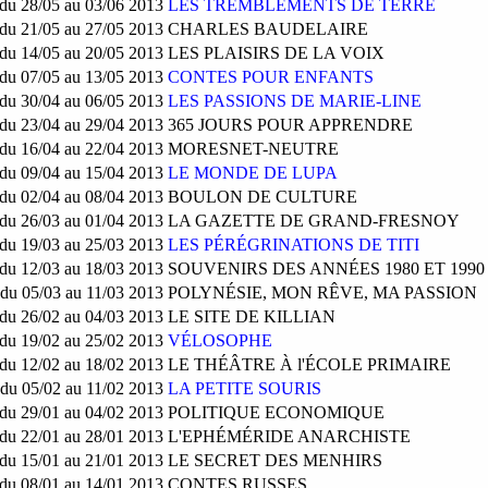
du 28/05 au 03/06 2013
LES TREMBLEMENTS DE TERRE
du 21/05 au 27/05 2013
CHARLES BAUDELAIRE
du 14/05 au 20/05 2013
LES PLAISIRS DE LA VOIX
du 07/05 au 13/05 2013
CONTES POUR ENFANTS
du 30/04 au 06/05 2013
LES PASSIONS DE MARIE-LINE
du 23/04 au 29/04 2013
365 JOURS POUR APPRENDRE
du 16/04 au 22/04 2013
MORESNET-NEUTRE
du 09/04 au 15/04 2013
LE MONDE DE LUPA
du 02/04 au 08/04 2013
BOULON DE CULTURE
du 26/03 au 01/04 2013
LA GAZETTE DE GRAND-FRESNOY
du 19/03 au 25/03 2013
LES PÉRÉGRINATIONS DE TITI
du 12/03 au 18/03 2013
SOUVENIRS DES ANNÉES 1980 ET 1990
du 05/03 au 11/03 2013
POLYNÉSIE, MON RÊVE, MA PASSION
du 26/02 au 04/03 2013
LE SITE DE KILLIAN
du 19/02 au 25/02 2013
VÉLOSOPHE
du 12/02 au 18/02 2013
LE THÉÂTRE À l'ÉCOLE PRIMAIRE
du 05/02 au 11/02 2013
LA PETITE SOURIS
du 29/01 au 04/02 2013
POLITIQUE ECONOMIQUE
du 22/01 au 28/01 2013
L'EPHÉMÉRIDE ANARCHISTE
du 15/01 au 21/01 2013
LE SECRET DES MENHIRS
du 08/01 au 14/01 2013
CONTES RUSSES