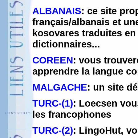
ALBANAIS
: ce site pr
français/albanais et u
kosovares traduites en
dictionnaires...
COREEN
: vous trouver
apprendre la langue c
MALGACHE
: un site d
TURC-(1)
: Loecsen vou
les francophones
TURC-(2)
: LingoHut, v