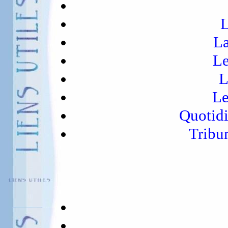
L
La
Le
L
Le
Quotidi
Tribu