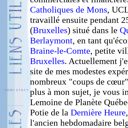
Catholiques de Mons
, UCL
travaillé ensuite pendant 2
(
Bruxelles
) situé dans le
Qu
Berlaymont
, en tant qu'éc
Braine-le-Comte
, petite v
Bruxelles
. Actuellement j'e
site de mes modestes expéri
nombreux "coups de cœur" s
plus à mon sujet, je vous i
Lemoine de Planète Québe
Potie de la
Dernière Heure
l'ancien hebdomadaire belg