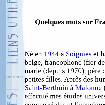
Quelques mots sur Fra
Né en
1944
à
Soignies
et h
belge, francophone (fier de
marié (depuis 1970), père 
petites filles. Après des hu
Saint-Berthuin
à
Malonne
(
effectué mes études univers
commerciales et financièr