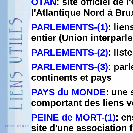
OTAN
: site officiel de
l'Atlantique Nord à Brux
PARLEMENTS-(1)
: lie
entier (Union interparl
PARLEMENTS-(2)
: list
PARLEMENTS-(3)
: par
continents et pays
PAYS du MONDE
: une 
comportant des liens v
PEINE de MORT-(1)
: e
site d'une association 