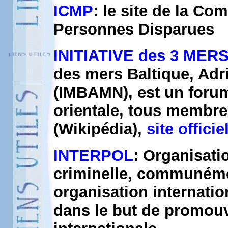
ICMP
: le site de la Co
Personnes Disparues
INITIATIVE des 3 MER
des mers Baltique, Adri
(IMBAMN), est un forum
orientale, tous membre
(Wikipédia),
site officie
INTERPOL
: Organisati
criminelle, communémen
organisation internatio
dans le but de promouv