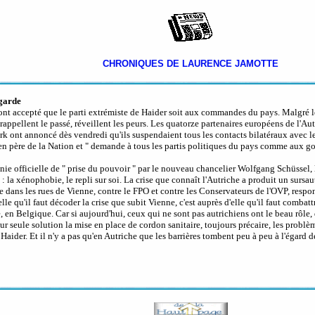
CHRONIQUES DE LAURENCE JAMOTTE
 garde
l ont accepté que le parti extrémiste de Haider soit aux commandes du pays. Malgré 
rappellent le passé, réveillent les peurs. Les quatorze partenaires européens de l'Au
rk ont annoncé dès vendredi qu'ils suspendaient tous les contacts bilatéraux avec 
ile en père de la Nation et " demande à tous les partis politiques du pays comme a
nie officielle de " prise du pouvoir " par le nouveau chancelier Wolfgang Schüssel, l
: la xénophobie, le repli sur soi. La crise que connaît l'Autriche a produit un sursa
dre dans les rues de Vienne, contre le FPO et contre les Conservateurs de l'OVP, resp
 elle qu'il faut décoder la crise que subit Vienne, c'est auprès d'elle qu'il faut comba
 en Belgique. Car si aujourd'hui, ceux qui ne sont pas autrichiens ont le beau rôle, 
pour seule solution la mise en place de cordon sanitaire, toujours précaire, les prob
Haider. Et il n'y a pas qu'en Autriche que les barrières tombent peu à peu à l'égard 