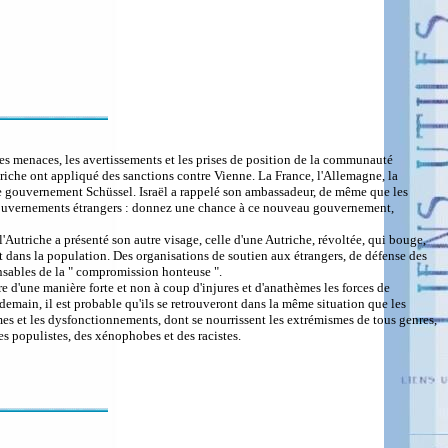
les menaces, les avertissements et les prises de position de la communauté
triche ont appliqué des sanctions contre Vienne. La France, l'Allemagne, la
le gouvernement Schüssel. Israël a rappelé son ambassadeur, de même que les
ux gouvernements étrangers : donnez une chance à ce nouveau gouvernement,
'Autriche a présenté son autre visage, celle d'une Autriche, révoltée, qui bouge,
ut dans la population. Des organisations de soutien aux étrangers, de défense des
onsables de la " compromission honteuse ".
ttre d'une manière forte et non à coup d'injures et d'anathèmes les forces de
demain, il est probable qu'ils se retrouveront dans la même situation que les
lèmes et les dysfonctionnements, dont se nourrissent les extrémismes de tous genres,
des populistes, des xénophobes et des racistes.