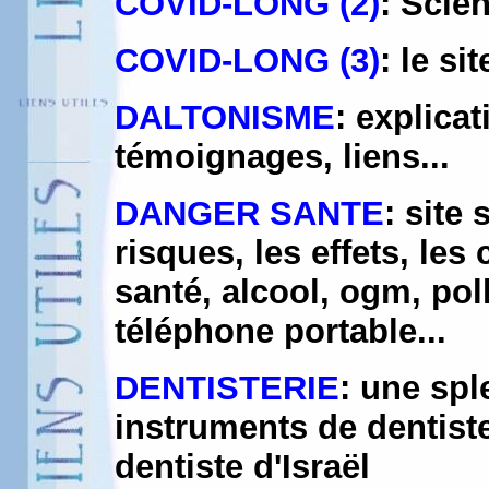
COVID-LONG (2)
: Scie
COVID-LONG (3)
: le si
DALTONISME
: explica
témoignages, liens...
DANGER SANTE
: site 
risques, les effets, le
santé, alcool, ogm, pol
téléphone portable...
DENTISTERIE
: une spl
instruments de dentist
dentiste d'Israël