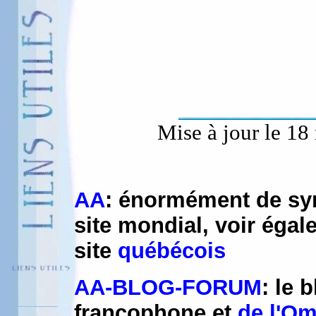
Mise à jour le 18
AA
: énormément de sy
site mondial, voir éga
site
québécois
AA-BLOG-FORUM
: le
francophone et
de l'Om