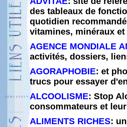
ADVITAE
: site de réfé
des tableaux de foncti
quotidien recommandé 
vitamines, minéraux e
AGENCE MONDIALE A
activités, dossiers, lien
AGORAPHOBIE
: et ph
trucs pour essayer d'en
ALCOOLISME
: Stop Al
consommateurs et leur
ALIMENTS RICHES
: u