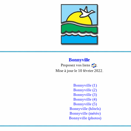
Bonnyville
Proposez vos liens
.
Mise à jour le 10 février 2022.
Bonnyville (1)
Bonnyville (2)
Bonnyville (3)
Bonnyville (4)
Bonnyville (5)
Bonnyville (hôtels)
Bonnyville (météo)
Bonnyville (photos)